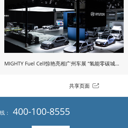
MIGHTY Fuel Cell惊艳亮相广州车展 “氢能零碳城配样板”描绘绿色物流新篇章
共享页面
400-100-8555
热线：